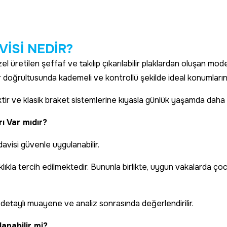
V
İ
S
İ
N
E
D
İ
R
?
özel üretilen şeffaf ve takılıp çıkarılabilir plaklardan oluşan mo
doğrultusunda kademeli ve kontrollü şekilde ideal konumlarına 
r ve klasik braket sistemlerine kıyasla günlük yaşamda daha k
ı Var mıdır?
davisi güvenle uygulanabilir.
klıkla tercih edilmektedir. Bununla birlikte, uygun vakalarda ç
 detaylı muayene ve analiz sonrasında değerlendirilir.
anabilir mi?