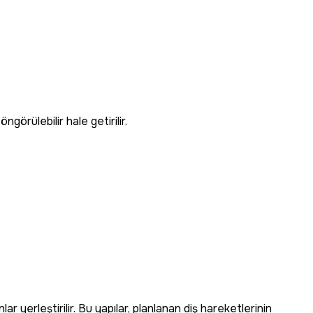
görülebilir hale getirilir.
r yerleştirilir. Bu yapılar, planlanan diş hareketlerinin