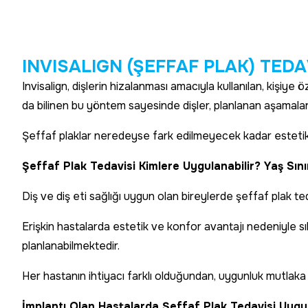
I
N
V
I
S
A
L
I
G
N
(
Ş
E
F
F
A
F
P
L
A
K
)
T
E
D
A
Invisalign, dişlerin hizalanması amacıyla kullanılan, kişiye 
da bilinen bu yöntem sayesinde dişler, planlanan aşamalar 
Şeffaf plaklar neredeyse fark edilmeyecek kadar estetikti
Şeffaf Plak Tedavisi Kimlere Uygulanabilir? Yaş Sınır
Diş ve diş eti sağlığı uygun olan bireylerde şeffaf plak te
Erişkin hastalarda estetik ve konfor avantajı nedeniyle sı
planlanabilmektedir.
Her hastanın ihtiyacı farklı olduğundan, uygunluk mutlaka
İmplantı Olan Hastalarda Şeffaf Plak Tedavisi Uygul