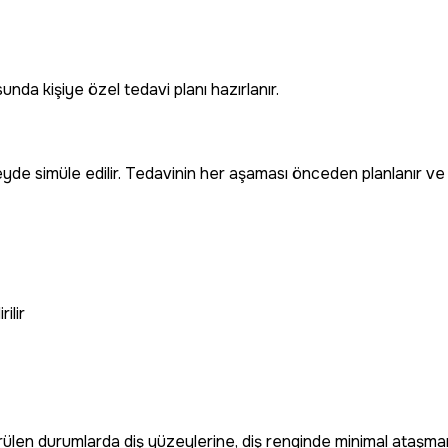
sunda kişiye özel tedavi planı hazırlanır.
yde simüle edilir. Tedavinin her aşaması önceden planlanır ve ön
ilir
görülen durumlarda diş yüzeylerine, diş renginde minimal ataşmanla