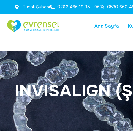
Tunalı Şubesi
0 312 466 19 95 - 96
0530 660 4
Ana Sayfa
K
I
N
V
I
S
A
L
I
G
N
(
Ş