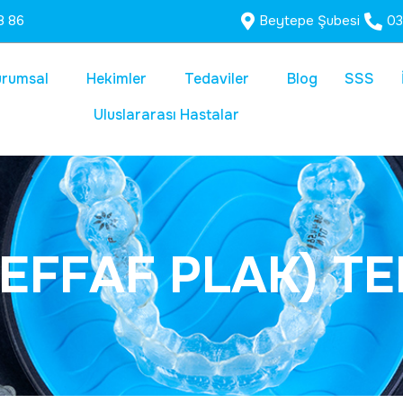
8 86
Beytepe Şubesi
03
urumsal
Hekimler
Tedaviler
Blog
SSS
Uluslararası Hastalar
E
F
F
A
F
P
L
A
K
)
T
E